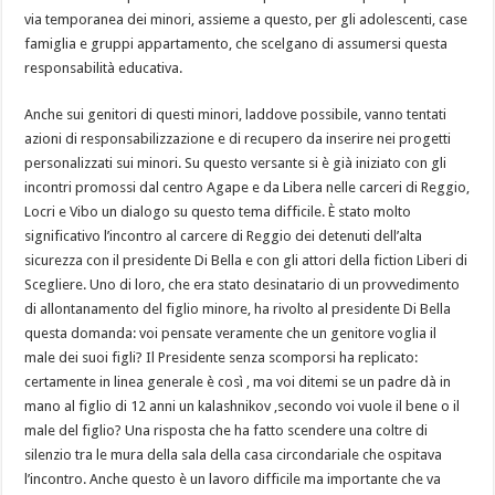
via temporanea dei minori, assieme a questo, per gli adolescenti, case
famiglia e gruppi appartamento, che scelgano di assumersi questa
responsabilità educativa.
Anche sui genitori di questi minori, laddove possibile, vanno tentati
azioni di responsabilizzazione e di recupero da inserire nei progetti
personalizzati sui minori. Su questo versante si è già iniziato con gli
incontri promossi dal centro Agape e da Libera nelle carceri di Reggio,
Locri e Vibo un dialogo su questo tema difficile. È stato molto
significativo l’incontro al carcere di Reggio dei detenuti dell’alta
sicurezza con il presidente Di Bella e con gli attori della fiction Liberi di
Scegliere. Uno di loro, che era stato desinatario di un provvedimento
di allontanamento del figlio minore, ha rivolto al presidente Di Bella
questa domanda: voi pensate veramente che un genitore voglia il
male dei suoi figli? Il Presidente senza scomporsi ha replicato:
certamente in linea generale è così , ma voi ditemi se un padre dà in
mano al figlio di 12 anni un kalashnikov ,secondo voi vuole il bene o il
male del figlio? Una risposta che ha fatto scendere una coltre di
silenzio tra le mura della sala della casa circondariale che ospitava
l’incontro. Anche questo è un lavoro difficile ma importante che va